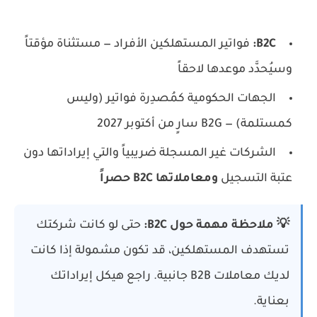
B2C:
فواتير المستهلكين الأفراد — مستثناة مؤقتاً
وسيُحدَّد موعدها لاحقاً
الجهات الحكومية كمُصدِرة فواتير (وليس
كمستلمة) — B2G سارٍ من أكتوبر 2027
الشركات غير المسجلة ضريبياً والتي إيراداتها دون
عتبة التسجيل
ومعاملاتها B2C حصراً
💡 ملاحظة مهمة حول B2C:
حتى لو كانت شركتك
تستهدف المستهلكين، قد تكون مشمولة إذا كانت
لديك معاملات B2B جانبية. راجع هيكل إيراداتك
بعناية.