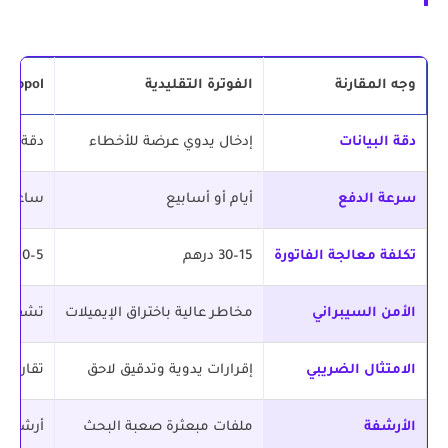
وجه المقارنة
الفوترة التقليدية
Peppol الإلكترونية
دقة البيانات
إدخال يدوي عرضة للأخطاء
دقة آلي
سرعة الدفع
أيام أو أسابيع
ساعات أ
تكلفة معالجة الفاتورة
15–30 درهم
5–10 درهم (وفر ~66%)
الأمن السيبراني
مخاطر عالية باختراق الإيميلات
تشفير ك
الامتثال الضريبي
إقرارات يدوية وتدقيق لاحق
تقارير ل
الأرشفة
ملفات مبعثرة صعبة البحث
أرشفة ر