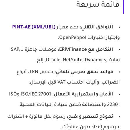
قائمة سريعة
التوافق التقني:
دعم معيار
PINT-AE (XML/UBL)
واجتياز اختبارات OpenPeppol.
التكامل مع ERP/Finance:
موصلات جاهزة لـ SAP,
Oracle, NetSuite, Dynamics, Zoho, إلخ.
قواعد تحقق ضريبي تلقائي:
فحص TRN، أنواع
الضرائب، وآليات احتساب VAT قبل الإرسال.
الأمان واستمرارية الأعمال:
ISO/IEC 27001 وISO
22301 واستضافة ضمن سيادة البيانات المحلية.
نموذج تسعير واضح:
رسوم لكل فاتورة + اشتراك
+ رسوم إعداد بدون مفاجآت.