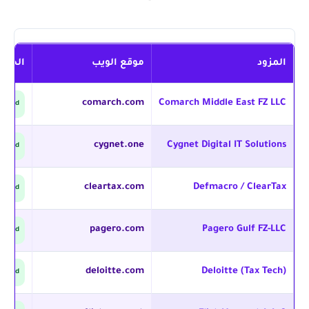
المزود
موقع الويب
الحالة
comarch.com
Comarch Middle East FZ LLC
proved
cygnet.one
Cygnet Digital IT Solutions
proved
cleartax.com
Defmacro / ClearTax
proved
pagero.com
Pagero Gulf FZ-LLC
proved
deloitte.com
Deloitte (Tax Tech)
proved