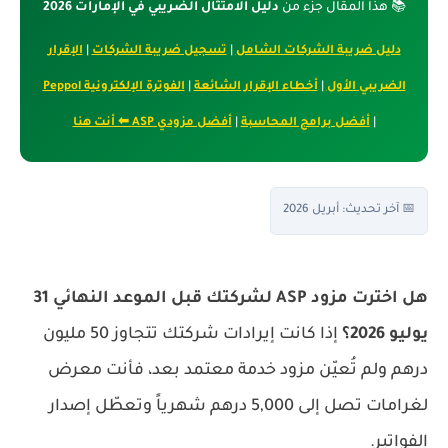
📚 هذا المقال جزء من
دليل الامتثال الضريبي في الإمارات 2026
دليل ضريبة الشركات الشامل
|
تسجيل ضريبة الشركات
|
الإقرار
الضريبي الأول
|
أخطاء الإقرار الشائعة
|
الفوترة الإلكترونية Peppol
|
أفضل برامج المحاسبة
|
أفضل مزودي ASP ⬅ أنت هنا
📅 آخر تحديث: أبريل 2026
هل اخترت مزود ASP لشركتك قبل الموعد النهائي 31
يوليو 2026؟
إذا كانت إيرادات شركتك تتجاوز 50 مليون
درهم ولم تُعيّن مزود خدمة معتمد بعد، فأنت معرض
لغرامات تصل إلى 5,000 درهم شهرياً وتعطّل إصدار
الفواتير.