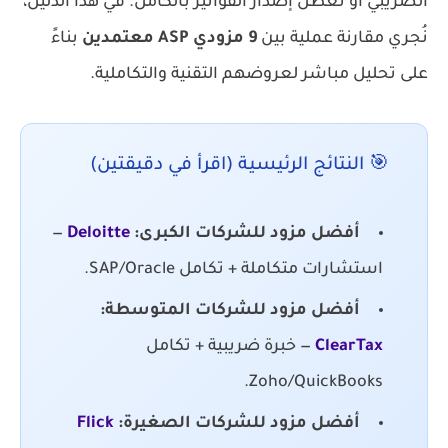
الضريبي أو تعطّل إصدار الفواتير بالكامل. في هذا الدليل،
نُجري مقارنة عملية بين
9 مزودي ASP معتمدين
بناءً
على تحليل مباشر لعروضهم التقنية والتكاملية.
🎯 النتائج الرئيسية (اقرأ في دقيقتين)
أفضل مزود للشركات الكبرى:
Deloitte
—
استشارات متكاملة + تكامل SAP/Oracle.
أفضل مزود للشركات المتوسطة:
ClearTax
— خبرة ضريبية + تكامل
Zoho/QuickBooks.
أفضل مزود للشركات الصغيرة:
Flick