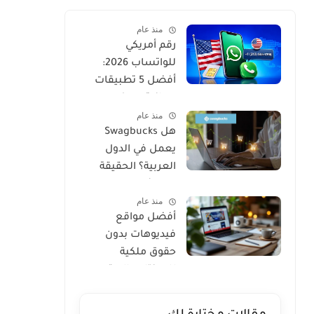
منذ عام
رقم أمريكي
للواتساب 2026:
أفضل 5 تطبيقات
مجانية مع كود
منذ عام
التفعيل
هل Swagbucks
يعمل في الدول
العربية؟ الحقيقة
والبدائل 2026
منذ عام
أفضل مواقع
فيديوهات بدون
حقوق ملكية
للمونتاج واليوتيوب
2026