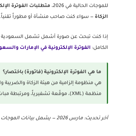
للموجات الحالية في 2026،
متطلبات الفوترة الإلك
الزكاة
— سواء كنت صاحب منشأة أو مطوراً تقنياً.
إذا كنت تبحث عن صورة أشمل تشمل السعودية والإ
الكامل:
الفوترة الإلكترونية في الإمارات والسعو
ما هي الفوترة الإلكترونية (فاتورة) باختصار؟
منظمة (XML)، موقّعة تشفيرياً، ومرتبطة مباشرة بأنظمة الهيئة — لا يكفي PDF أو Excel.
آخر تحديث: مارس 2026 — يشمل بيانات الموجات 23 و24 وآخر قرارات ZATCA.