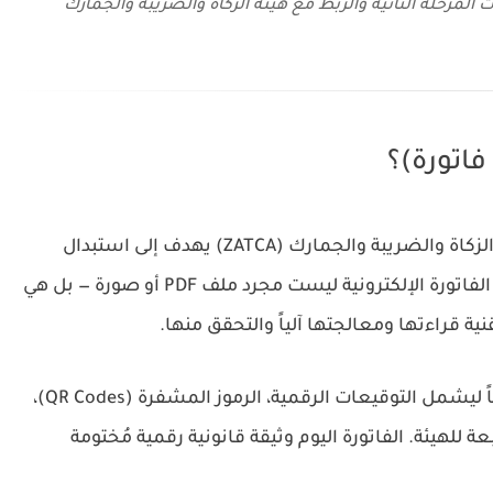
فاتورة)؟
الفوترة الإلكترونية هي إجراء تنظيمي أطلقته هيئة الزكاة والضريبة والجمارك (ZATCA) يهدف إلى استبدال
الفواتير الورقية واليدوية بمنظومة رقمية متكاملة. الفاتورة الإلكترونية ليست مجرد ملف PDF أو صورة — بل هي
ية قراءتها ومعالجتها آلياً والتحقق منها.
بدأ تطبيق النظام في ديسمبر 2021، وتطور تدريجياً ليشمل التوقيعات الرقمية، الرموز المشفرة (QR Codes)،
مباشر مع منصة فاتورة (FATOORA) التابعة للهيئة. الفاتورة اليوم وثيقة قانونية رقمية مُختومة