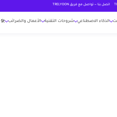
اتصل بنا — تواصل مع فريق TRELYOON
نت
الذكاء الاصطناعي
شروحات التقنية
الأعمال والضرائب
🛠 