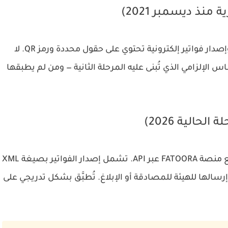
منذ ديسمبر 2021)
تُلزم جميع المكلفين بالتوقف عن الفواتير اليدوية وإصدار فواتير إلكترونية تحتوي على حقول محددة ورمز QR. لا
س الإلزامي الذي تُبنى عليه المرحلة الثانية — ومن لم يطبقها
لحالية 2026)
تُلزم ربط الأنظمة الإلكترونية للمكلفين مباشرةً مع منصة FATOORA عبر API. تشمل إصدار الفواتير بصيغة XML
التشفيري، وإرسالها للهيئة للمصادقة أو الإبلاغ. تُطبَّق بشكل تدريجي على