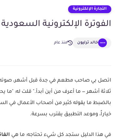
التجارة الإلكترونية
الفوترة الإلكترونية السعودية 2026: متطلبات ZATCA والربط
خالد ترليون
منذ عام
ثلاثة أشهر — ما أعرف من أين أبدأ." قلت له: "ما ي
بالضبط ما يقوله كثير من أصحاب الأعمال في الس
خياراً، وموعد التطبيق يقترب بسرعة.
في هذا الدليل ستجد كل شيء تحتاجه: ما هي
الفاتو