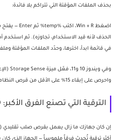
بحذف الملفات المؤقتة التي تتراكم بلا فائدة:
اضغط
Win + R
، اكتب
%temp%
ثم Enter — يفتح مجلد الملفات المؤقتة. حدّد الكل (
الحذف لأنه قيد الاستخدام، تجاوزه). ثم استخدم أد
في قائمة ابدأ، اخترها، وحدّد الملفات المؤقتة وم
وفي ويندوز 10 و11، فعّل ميزة
Storage Sense
(الإع
واحرص على إبقاء 15% على الأقل من قرص النظام فارغة.
الترقية التي تصنع الفرق الأكبر: SSD
إن كان جهازك ما زال يعمل بقرص صلب تقليدي (HDD)، فهذه أهم فقرة في الدليل. الانتقال إلى قرص
أكثر ترقية تُحدث فرقاً ملموساً — الجهاز الذي كان 