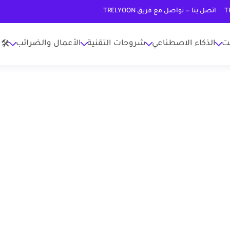
اتصل بنا — تواصل مع فريق TRELYOON
نت
الذكاء الاصطناعي
شروحات التقنية
الأعمال والضرائب
🛠 