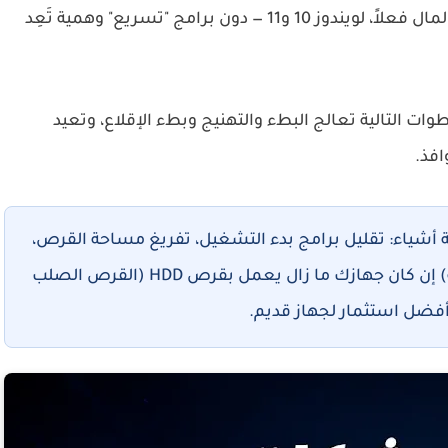
أبسط الحلول المجانية إلى الترقيات التي تستحق المال فعلاً، لويندوز 10 و11 — دون برامج "تسريع" وهمية تَعِد
وات التالية تعالج البطء والتهنيج وبطء الإقلاع، وتعيد
افذ.
 أشياء: تقليل برامج بدء التشغيل، تفريغ مساحة القرص،
وترقية القرص إلى SSD (القرص ذو الحالة الثابتة) إن كان جهازك ما زال يعمل بقرص HDD (القرص الصلب
ث أفضل استثمار لجهاز قديم.