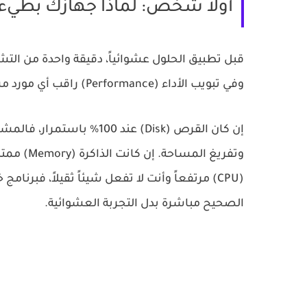
أولاً شخّص: لماذا جهازك بطيء ت
قبل تطبيق الحلول عشوائياً، دقيقة واحدة من التش
وفي تبويب
الأداء (Performance)
راقب أي مورد مس
إن كان
القرص (Disk) عند 100%
وتفريغ المساحة. إن كانت
الذاكرة (Memory) ممتلئة
(CPU) مرتفعاً
وأنت لا تفعل شيئاً ثقيلاً، فبرنا
الصحيح مباشرة بدل التجربة العشوائية.