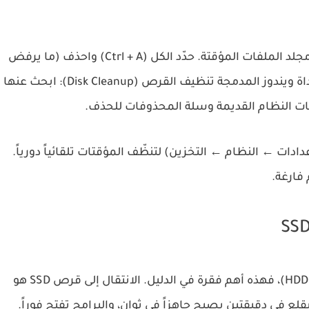
Ctrl + A
) واحذف (ما يرفض
اة ويندوز المدمجة
تنظيف القرص (Disk Cleanup)
: ابحث عنها
لفات النظام القديمة وسلة المحذوفات للحذف.
دادات ← النظام ← التخزين) لتنظّف المؤقتات تلقائياً دورياً.
SSD
هو
يقلع في دقيقتين يصبح جاهزاً في ثوانٍ، والبرامج تفتح فوراً.