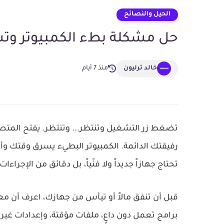
الحيل والنصائح
حل مشكلة بطء الكمبيوتر وتسريع و
خالد ترليون
منذ 7 أيام
تضغط زر التشغيل وتنتظر... وتنتظر. يفتح المتصفح 
رفيقتك الدائمة. الكمبيوتر البطيء يسرق وقتك وأ
تحتاج جهازاً جديداً ولا فنّياً، بل دقائق من الإجراء
قبل أن تنفق مالاً أو تيأس من جهازك، اعرف أن م
برامج تعمل دون داعٍ، ملفات مؤقتة، وإعدادات غير 