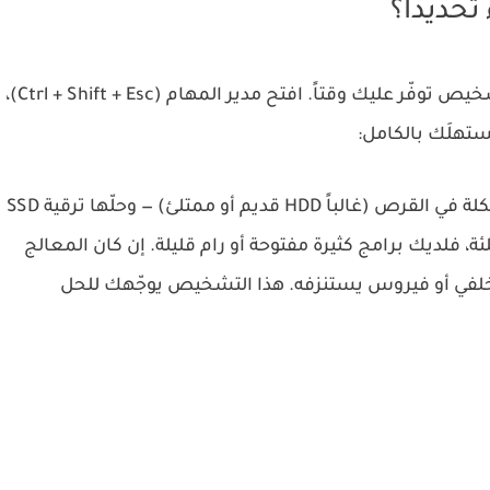
حديداً؟
خيص توفّر عليك وقتاً. افتح
مدير المهام
(
Ctrl + Shift + Esc
)،
تهلَك بالكامل:
باستمرار، فالمشكلة في القرص (غالباً HDD قديم أو ممتلئ) — وحلّها ترقية SSD
، فلديك برامج كثيرة مفتوحة أو رام قليلة. إن كان
المعالج
مج خلفي أو فيروس يستنزفه. هذا التشخيص يوجّهك للحل