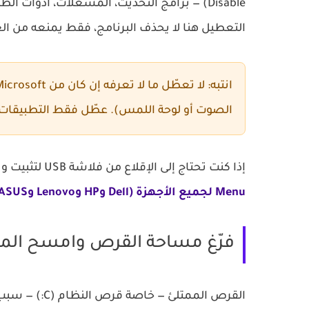
Disable) — برامج التحديث، المشغّلات، أدوات ا
التعطيل هنا لا يحذف البرنامج، فقط يمنعه من العم
انتبه:
الصوت أو لوحة اللمس). عطّل فقط التطبيقات الت
إذا كنت تحتاج إلى الإقلاع من فلاشة USB لتثبيت ويندوز أو إصلاح النظام، فستحتاج أولاً لمعرفة
Menu لجميع الأجهزة (Dell وHP وLenovo وASUS وغيرها)
فرّغ مساحة القرص وامسح الم
القرص الممتلئ