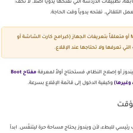
لطابعة، تطبيقات الدردشة التي تفتحها يدوياً أصلاً. لا تخف:
ل التلقائي. تفتحه يدوياً وقت الحاجة.
لا تعطّل ما لا تعرفه إن كان من Microsoft أو متعلقاً بتعريفات الجهاز (كبرامج كارت الشاشة أو
ي تعرفها ولا تحتاجها عند الإقلاع.
مفتاح Boot
وكيفية الدخول إلى قائمة الإقلاع بسرعة.
ؤقت
 — خاصة قرص النظام (C:) — سبب رئيسي للبطء، لأن ويندوز يحتاج مساحة حرة ليتنفّس. ابدأ