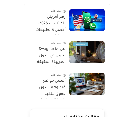
منذ عام
رقم أمريكي
للواتساب 2026:
أفضل 5 تطبيقات
مجانية مع كود
منذ عام
التفعيل
هل Swagbucks
يعمل في الدول
العربية؟ الحقيقة
والبدائل 2026
منذ عام
أفضل مواقع
فيديوهات بدون
حقوق ملكية
للمونتاج واليوتيوب
2026