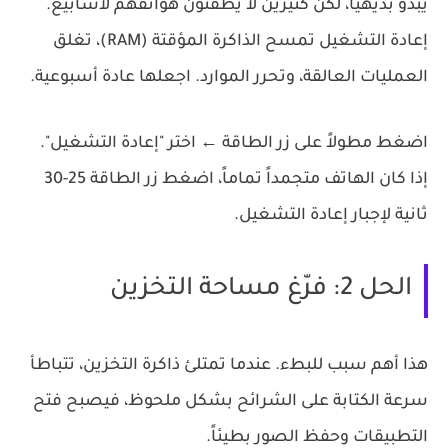
يبدو بديهياً، لكن كثيرين لا يطفئون هواتفهم لأسابيع.
إعادة التشغيل تمسح الذاكرة المؤقتة (RAM)، تغلق
العمليات العالقة، وتحرر الموارد. اجعلها عادة أسبوعية.
اضغط مطولاً على زر الطاقة ← اختر "إعادة التشغيل".
إذا كان الهاتف متجمداً تماماً، اضغط زر الطاقة 25-30
ثانية لإجبار إعادة التشغيل.
الحل 2: فرّغ مساحة التخزين
هذا أهم سبب للبطء. عندما تمتلئ ذاكرة التخزين، تتباطأ
سرعة الكتابة على الشرائح بشكل ملحوظ، فيصبح فتح
التطبيقات وحفظ الصور بطيئاً.