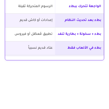
الواجهة تتحرك ببطء
الرسوم المتحركة ثقيلة
الح
بطء بعد تحديث النظام
إعدادات أو كاش قديم
الحل 
بطء + سخونة + بطارية تنفد
تطبيق مُعطّل أو فيروس
الحل 
بطء في الألعاب فقط
عتاد قديم نسبياً
الحل 9