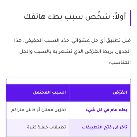
أولاً: شخّص سبب بطء هاتفك
قبل تطبيق أي حل عشوائي، حدّد السبب الحقيقي. هذا
الجدول يربط العَرَض الذي تشعر به بالسبب والحل
المناسب:
العَرَض
السبب المحتمل
ال
بطء عام في كل شيء
تخزين ممتلئ أو كاش متراكم
الحل 
تأخر في فتح التطبيقات
تطبيقات خلفية كثيرة
الحل 