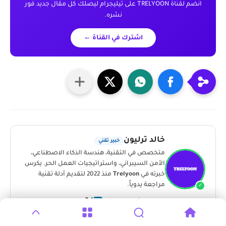
انضم لقناة TRELYOON على تيليجرام ليصلك كل مقال جديد فور
نشره.
اشترك في القناة ←
خالد ترليون
خبير تقني
متخصص في التقنية، هندسة الذكاء الاصطناعي،
الأمن السيبراني، واستراتيجيات العمل الحر. يكرس
خبرته في
Trelyoon
منذ 2022 لتقديم أدلة تقنية
مراجعة يدوياً.
✓
الملف الشخصي ←