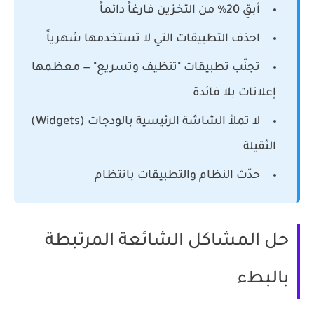
أبقِ 20% من التخزين فارغاً
دائماً
احذف التطبيقات التي لا تستخدمها
شهرياً
تجنّب تطبيقات "تنظيف وتسريع"
— معظمها
إعلانات بلا فائدة
لا تملأ الشاشة الرئيسية بالودجات
(Widgets)
الثقيلة
حدّث النظام والتطبيقات
بانتظام
حل المشاكل الشائعة المرتبطة
بالبطء