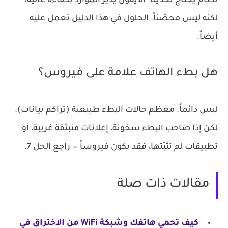
نظام يحتاج تحديثاً. الآيفون يدير الموارد بكفاءة عالية،
لكنه ليس محصّناً. الحلول في هذا الدليل تعمل عليه
أيضاً.
هل بطء الهاتف علامة على فيروس؟
ليس دائماً. معظم حالات البطء طبيعية (تراكم بيانات).
لكن إذا صاحب البطء سخونة، إعلانات منبثقة غريبة، أو
تطبيقات لم تثبّتها، فقد يكون فيروساً — راجع الحل 7.
مقالات ذات صلة
كيف تحمي هاتفك وشبكة WiFi من الاختراق في