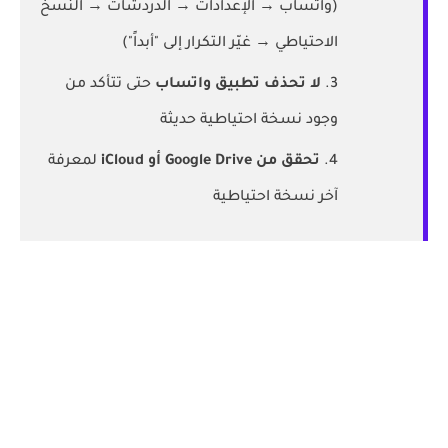
(واتساب → الإعدادات → الدردشات → النسخ
الاحتياطي → غيّر التكرار إلى "أبداً")
لا تحذف تطبيق واتساب
حتى تتأكد من
وجود نسخة احتياطية حديثة
تحقق من Google Drive أو iCloud
لمعرفة
آخر نسخة احتياطية