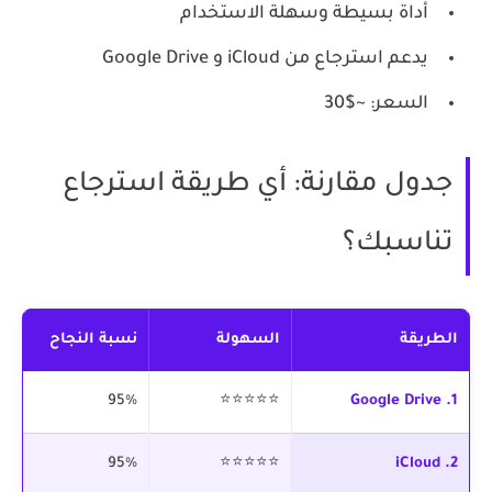
أداة بسيطة وسهلة الاستخدام
يدعم استرجاع من iCloud و Google Drive
السعر: ~$30
جدول مقارنة: أي طريقة استرجاع
تناسبك؟
الطريقة
السهولة
نسبة النجاح
ال
1. Google Drive
⭐⭐⭐⭐⭐
95%
مج
2. iCloud
⭐⭐⭐⭐⭐
95%
مج