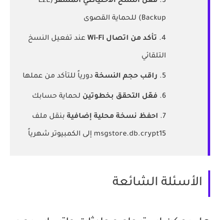
فعّل النسخ الاحتياطي المُشفّر
(E2E
Backup) للحماية القصوى
تأكد من اتصال Wi-Fi
عند تفعيل النسخ
التلقائي
راقب حجم النسخة
دورياً للتأكد من عملها
فعّل التحقق بخطوتين
لحماية حسابك
احفظ نسخة محلية إضافية
بنقل ملف
msgstore.db.crypt15
إلى الكمبيوتر شهرياً
الأسئلة الشائعة