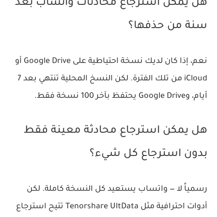
هل يمكن استرجاع محادثات واتساب بعد
سنة من حذفها؟
نعم، إذا كان لديك نسخة احتياطية على Google Drive أو
iCloud من تلك الفترة. لكن النسخ المحلية تنتهي بعد 7
أيام، وGoogle Drive يحتفظ بآخر 100 نسخة فقط.
هل يمكن استرجاع محادثة معينة فقط
بدون استرجاع كل شيء؟
رسمياً لا — واتساب يستعيد كل النسخة كاملة. لكن
أدوات احترافية مثل Tenorshare UltData تتيح استرجاع