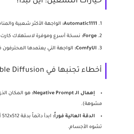
خيارات التشغيل: أين تبدأ؟
Automatic1111:
الواجهة الأكثر شعبية والم
Forge:
نسخة أسرع وموفرة لاستهلاك كارت الشاش
ComfyUI:
الواجهة التي يعتمدها المحترفون في 2026 لبناء "خطوط إنتاج" آلية ل
أخطاء تجنبها في Stable Diffusion
إهمال الـ Negative Prompt:
هو المكان الذي 
مشوهة).
الدقة العالية فوراً:
ابدأ دائماً بدقة 512x512 أو 1024x1024 ثم استخدم
تشوه الأجسام.