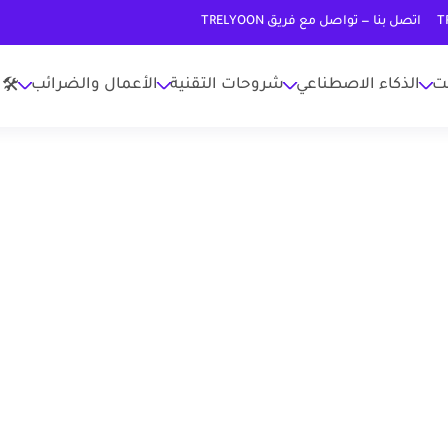
اتصل بنا — تواصل مع فريق TRELYOON
نت
الذكاء الاصطناعي
شروحات التقنية
الأعمال والضرائب
🛠 