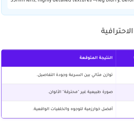
35mm lens, highly detailed textures --neg blurry, defo
الاحترافية
النتيجة المتوقعة
توازن مثالي بين السرعة وجودة التفاصيل.
صورة طبيعية غير "محترقة" الألوان.
أفضل خوارزمية للوجوه والخلفيات الواقعية.