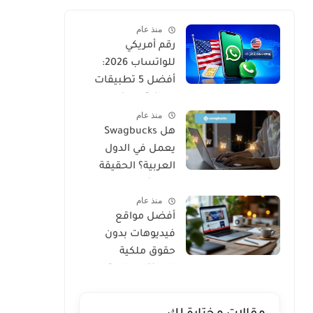
منذ عام
رقم أمريكي
للواتساب 2026:
أفضل 5 تطبيقات
مجانية مع كود
منذ عام
التفعيل
هل Swagbucks
يعمل في الدول
العربية؟ الحقيقة
والبدائل 2026
منذ عام
أفضل مواقع
فيديوهات بدون
حقوق ملكية
للمونتاج واليوتيوب
2026