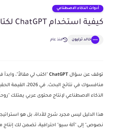
أدوات الذكاء الاصطناعي
كيفية استخدام ChatGPT لكتابة المقالات العربية باحتراف
خالد ترليون
منذ عام
توقف عن سؤال
ChatGPT
"اكتب لي مقالاً"، وابدأ
منافسوك في نتائج ال
الذكاء الاصطناعي لإنتاج محتوى عربي يمتلك "روح
هذا الدليل ليس مجرد شرح للأداة، بل هو استراتيج
نصوص" إلى "آلة سيو" احترافية، تضمن لك إنتاج مح