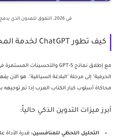
في 2026، التفوق للمدون الذي يدمج "الخبرة البشرية" مع "سرعة الذكاء الاصطناعي".
كيف تطور ChatGPT لخدمة المحتوى العربي في 2026؟
الحرفية" إلى مرحلة "البلاغة السياقية". هو الآن 
محاكاة أسلوب كبار الكتاب العرب إذا تم توجيهه بذ
أبرز ميزات التدوين الذكي حالياً:
التحليل اللحظي للمنافسين:
قدرة الأداة ع