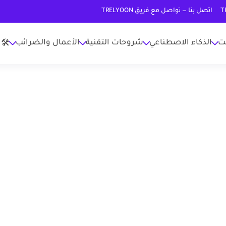
اتصل بنا — تواصل مع فريق TRELYOON
نت
الذكاء الاصطناعي
شروحات التقنية
الأعمال والضرائب
🛠 