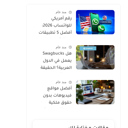
منذ عام
رقم أمريكي
للواتساب 2026:
أفضل 5 تطبيقات
مجانية مع كود
منذ عام
التفعيل
هل Swagbucks
يعمل في الدول
العربية؟ الحقيقة
والبدائل 2026
منذ عام
أفضل مواقع
فيديوهات بدون
حقوق ملكية
للمونتاج واليوتيوب
2026