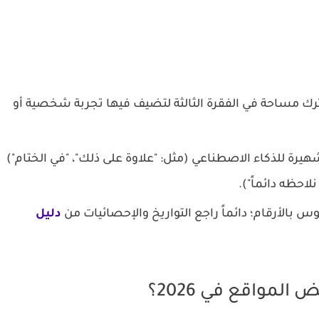
لب من ChatGPT ترك مساحة في الفقرة الثالثة لتضيف فيها تجربة شخصية أو
يرة للذكاء الاصطناعي (مثل: "علاوة على ذلك"، "في الختام")
لاحظه دائماً").
 بالأرقام؛ دائماً راجع التواريخ والإحصائيات من
دليل
المواقع في 2026؟