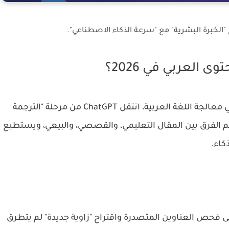
مع إطلاق نماذج GPT-5 والتحسينات المستمرة في معالجة اللغة العربية، انتقل ChatGPT من مرحلة "الترجمة
يفهم الفرق بين المقال التعليمي، والقصصي، والبيعي، ويستطيع
كاء.
لى فحص العناوين المتصدرة واقتراح "زاوية جديدة" لم يتطرق