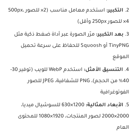
التكبير:
استخدم معامل مناسب (2× للصور 500px،
4× للصور 250px وأقل)
بعد التكبير:
مرّر الصورة عبر أداة ضغط ذكية مثل
TinyPNG أو Squoosh للحفاظ على سرعة تحميل
الموقع
التنسيق الأمثل:
استخدم WebP للويب (توفير 30-
40٪ من الحجم)، PNG للشفافية، JPEG للصور
الفوتوغرافية
الأبعاد المثالية:
1200×630 للسوشيال ميديا،
2000×2000 لصور المنتجات، 1920×1080 للمحتوى
العام