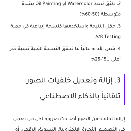
طبّق نمط Watercolor أو Oil Painting بشدة
متوسطة (50-60٪)
حمّل النتيجة واستخدمها كنسخة إبداعية في حملة
A/B Testing
قِس الأداء: غالباً ما تحقق النسخة الفنية نسبة نقر
أعلى بـ 15-25٪
3. إزالة وتعديل خلفيات الصور
تلقائياً بالذكاء الاصطناعي
إزالة الخلفية من الصور أصبحت ضرورة لكل من يعمل
في التصميم، التجارة الإلكترونية، التسويق الرقمي، أو