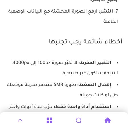
النشر:
ارفع الصورة المحسّنة مع البيانات الوصفية
الكاملة
أخطاء شائعة يجب تجنبها
التكبير المفرط:
لا تكبّر صورة 100px إلى 4000px،
النتيجة ستكون غير طبيعية
إهمال الضغط:
صورة 5MB ستدمر سرعة موقعك
حتى لو كانت جميلة
استخدام أداة واحدة فقط:
جرّب عدة أدوات واختر
الأفضل لكل حالة