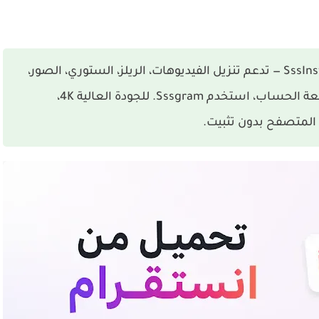
SssIn
— تدعم تنزيل الفيديوهات، الريلز، الستوري، الصور،
ابعة الحساب، استخدم
Sssgram
. للجودة العالية 4K،
 المتصفح بدون تثبيت.