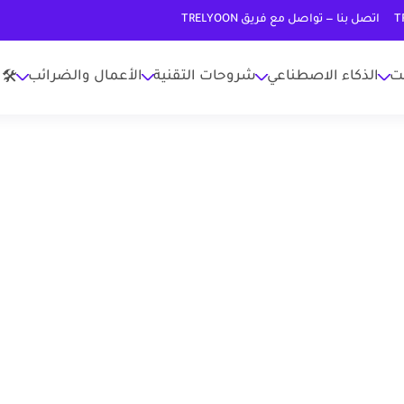
اتصل بنا — تواصل مع فريق TRELYOON
نت
الذكاء الاصطناعي
شروحات التقنية
الأعمال والضرائب
🛠 