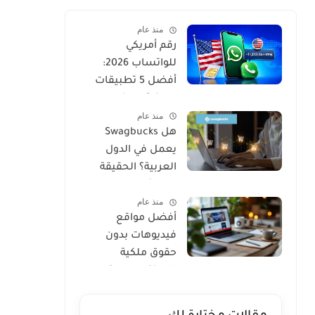
منذ عام
رقم أمريكي
للواتساب 2026:
أفضل 5 تطبيقات
مجانية مع كود
منذ عام
التفعيل
هل Swagbucks
يعمل في الدول
العربية؟ الحقيقة
والبدائل 2026
منذ عام
أفضل مواقع
فيديوهات بدون
حقوق ملكية
للمونتاج واليوتيوب
2026