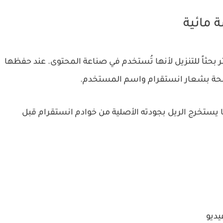
 مائية
لقصيرة (15-90 ثانية) — والأكثر بحثاً للتنزيل لأنها تُستخدم في صناعة المحتوى. عند حفظها
اضحة بشعار انستقرام واسم المستخدم.
 أو SnapInsta — كلاهما يستخرج الريل بجودته الأصلية من خوادم انستقرام قبل
ديو